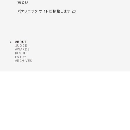
雨とい
パナソニック サイトに移動します
ABOUT
JUDGE
AWARDS
RESULT
ENTRY
ARCHIVES
Copyright©KMEW Co., Ltd. All Rights Reserved.
2010年10月1日より、クボタ松下電工外装株式会社は、
ケイミュ