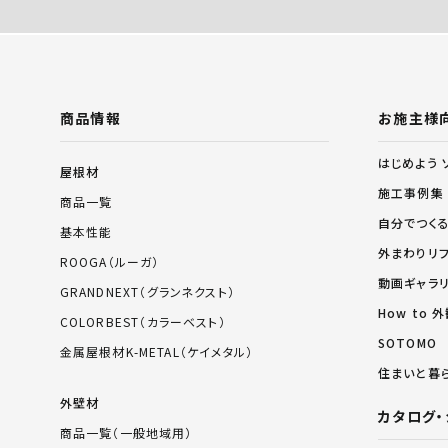
商品情報
お施主様
はじめよう 
屋根材
施工事例集
商品一覧
自分でつく
基本性能
外まわりリ
ROOGA（ルーガ）
動画ギャラ
GRANDNEXT（グランネクスト）
How to
COLORBEST（カラーベスト）
SOTOMO
金属屋根材K-METAL（ケイメタル）
住まいと暮
外壁材
カタログ・
商品一覧（一般地域用）