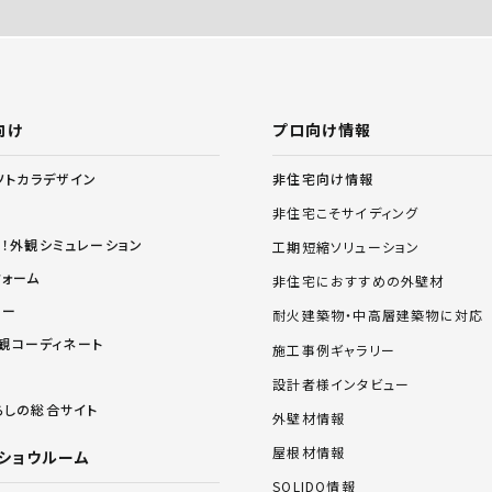
向け
プロ向け情報
非住宅向け情報
ソトカラデザイン
非住宅こそサイディング
る！外観シミュレーション
工期短縮ソリューション
フォーム
非住宅におすすめの外壁材
リー
耐火建築物・中高層建築物に対応
 外観コーディネート
施工事例ギャラリー
設計者様インタビュー
らしの総合サイト
外壁材情報
屋根材情報
ショウルーム
SOLIDO情報