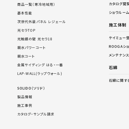
カタログ閲
商品一覧（寒冷地域用）
ショウルー
基本性能
次世代外装パネル レジェール
施工体制
光セラTOP
ケイミュー
光触媒の壁 光セラ18
ROOGAシ
親水パワーコート
メンテナン
親水コート
金属サイディング はる・一番
石綿
LAP-WALL(ラップウォール)
石綿に関す
SOLIDO（ソリド）
製品情報
施工事例
カタログ・サンプル請求