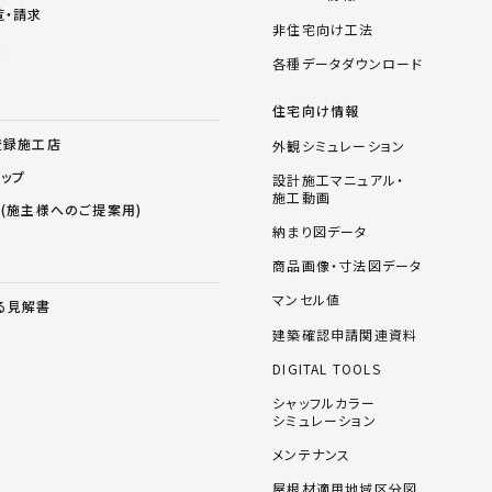
覧・請求
非住宅向け工法
ム
各種データダウンロード
住宅向け情報
登録施工店
外観シミュレーション
ョップ
設計施工マニュアル・
施工動画
ス(施主様へのご提案用)
納まり図データ
商品画像・寸法図データ
マンセル値
る見解書
建築確認申請関連資料
DIGITAL TOOLS
シャッフルカラー
シミュレーション
メンテナンス
屋根材適用地域区分図