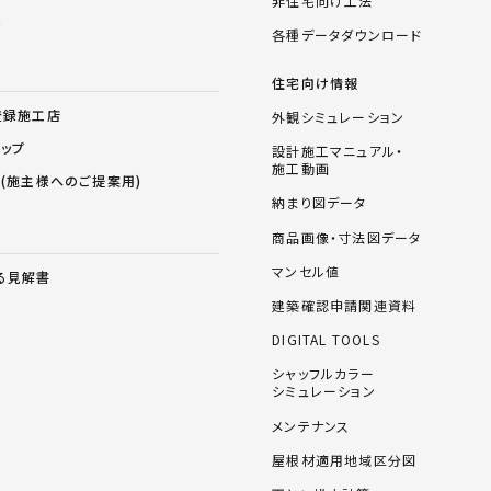
非住宅向け工法
ム
各種データダウンロード
住宅向け情報
登録施工店
外観シミュレーション
ョップ
設計施工マニュアル・
施工動画
ス(施主様へのご提案用)
納まり図データ
商品画像・寸法図データ
マンセル値
る見解書
建築確認申請関連資料
DIGITAL TOOLS
シャッフルカラー
シミュレーション
メンテナンス
屋根材適用地域区分図