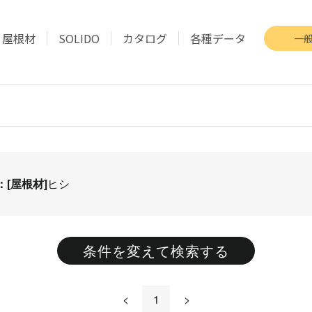
屋根材
SOLIDO
カタログ
各種データ
一
：[屋根材]
ヒシ
条件を変えて検索する
<
1
>