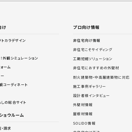
向け
プロ向け情報
非住宅向け情報
ソトカラデザイン
非住宅こそサイディング
る！外観シミュレーション
工期短縮ソリューション
フォーム
非住宅におすすめの外壁材
リー
耐火建築物・中高層建築物に対応
 外観コーディネート
施工事例ギャラリー
設計者様インタビュー
らしの総合サイト
外壁材情報
屋根材情報
ショウルーム
SOLIDO情報
覧・請求