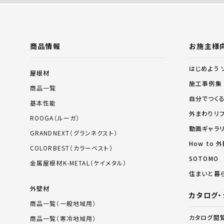
商品情報
お施主様
はじめよう 
屋根材
施工事例集
商品一覧
自分でつく
基本性能
外まわりリ
ROOGA（ルーガ）
動画ギャラ
GRANDNEXT（グランネクスト）
How to
COLORBEST（カラーベスト）
SOTOMO
金属屋根材K-METAL（ケイメタル）
住まいと暮
外壁材
カタログ・
商品一覧（一般地域用）
カタログ閲
商品一覧（寒冷地域用）