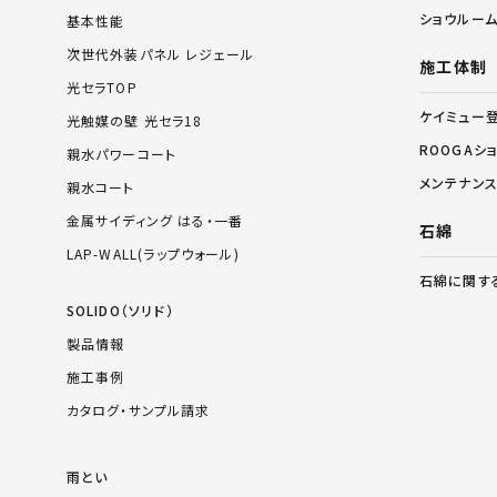
ショウルー
基本性能
次世代外装パネル レジェール
施工体制
光セラTOP
ケイミュー
光触媒の壁 光セラ18
ROOGAシ
親水パワーコート
メンテナン
親水コート
金属サイディング はる・一番
石綿
LAP-WALL(ラップウォール)
石綿に関す
SOLIDO（ソリド）
製品情報
施工事例
カタログ・サンプル請求
雨とい