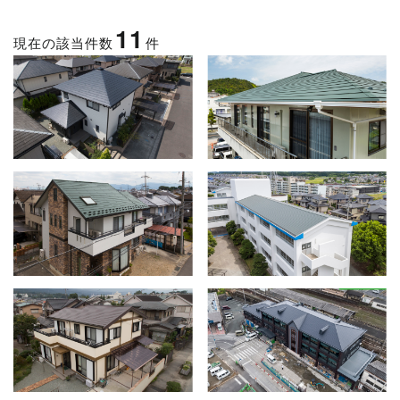
11
現在の該当件数
件