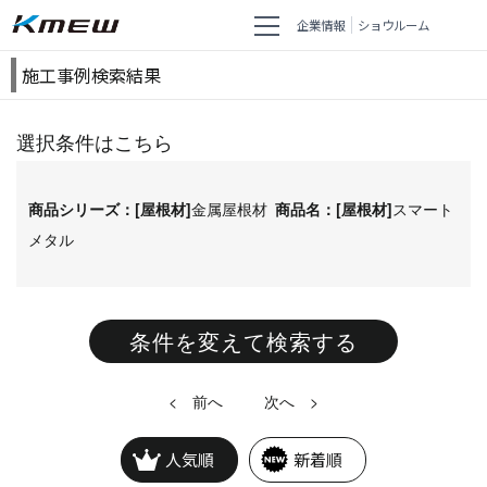
企業情報
ショウルーム
施工事例検索結果
選択条件はこちら
商品シリーズ：[屋根材]
金属屋根材
商品名：[屋根材]
スマート
メタル
条件を変えて検索する
<
>
人気順
新着順