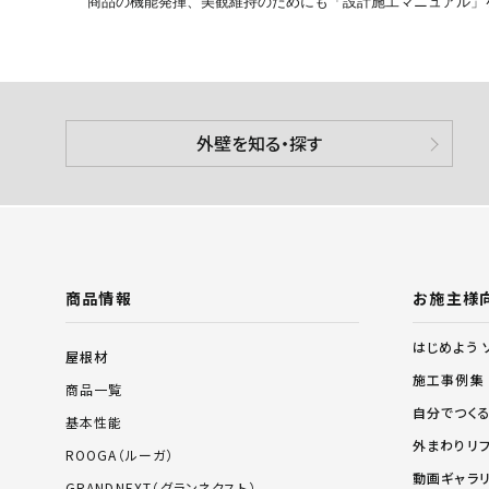
商品の機能発揮、美観維持のためにも「設計施工マニュアル」
外壁を知る・探す
商品情報
お施主様
はじめよう 
屋根材
施工事例集
商品一覧
自分でつく
基本性能
外まわりリ
ROOGA（ルーガ）
動画ギャラ
GRANDNEXT（グランネクスト）