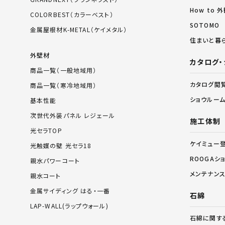
How to
COLORBEST（カラーベスト）
SOTOMO
金属屋根材K-METAL（ケイメタル）
住まいと暮
外壁材
カタログ・
商品一覧（一般地域用）
カタログ閲
商品一覧（寒冷地域用）
ショウルー
基本性能
次世代外装パネル レジェール
施工体制
光セラTOP
ケイミュー
光触媒の壁 光セラ18
ROOGAシ
親水パワーコート
メンテナン
親水コート
金属サイディング はる・一番
石綿
LAP-WALL(ラップウォール)
石綿に関す