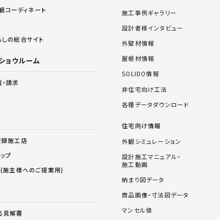
 外観コーディネート
施工事例ギャラリー
設計者様インタビュー
らしの総合サイト
外壁材情報
屋根材情報
ショウルーム
SOLIDO情報
覧・請求
非住宅向け工法
ム
各種データダウンロード
住宅向け情報
登録施工店
外観シミュレーション
ョップ
設計施工マニュアル・
施工動画
ス(施主様へのご提案用)
納まり図データ
商品画像・寸法図データ
マンセル値
る見解書