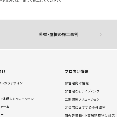
をお読みの上、正しく施工してください。
外壁・屋根の施工事例
向け
プロ向け情報
非住宅向け情報
ソトカラデザイン
非住宅こそサイディング
る！外観シミュレーション
工期短縮ソリューション
フォーム
非住宅におすすめの外壁材
リー
耐火建築物・中高層建築物に対応