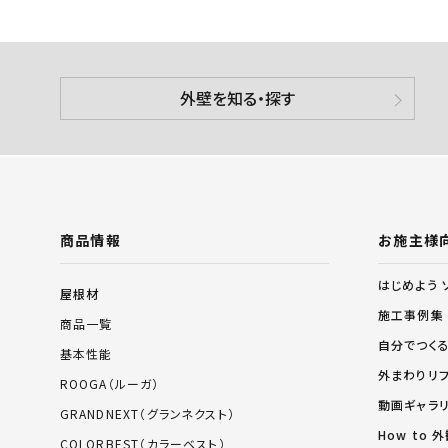
外壁を知る・探す
商品情報
お施主様
はじめよう 
屋根材
施工事例集
商品一覧
自分でつく
基本性能
外まわりリ
ROOGA（ルーガ）
動画ギャラ
GRANDNEXT（グランネクスト）
How to
COLORBEST（カラーベスト）