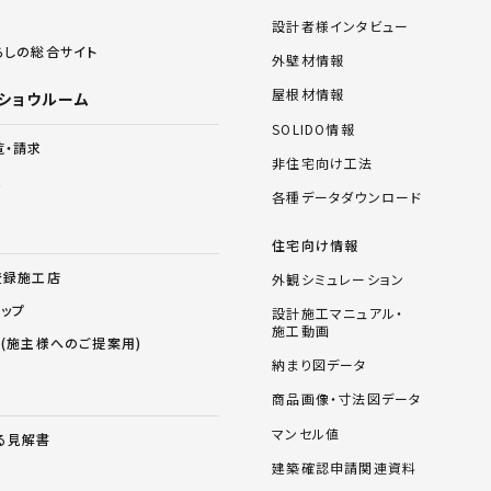
設計者様インタビュー
らしの総合サイト
外壁材情報
屋根材情報
ショウルーム
SOLIDO情報
覧・請求
非住宅向け工法
ム
各種データダウンロード
住宅向け情報
登録施工店
外観シミュレーション
ョップ
設計施工マニュアル・
施工動画
ス(施主様へのご提案用)
納まり図データ
商品画像・寸法図データ
マンセル値
る見解書
建築確認申請関連資料