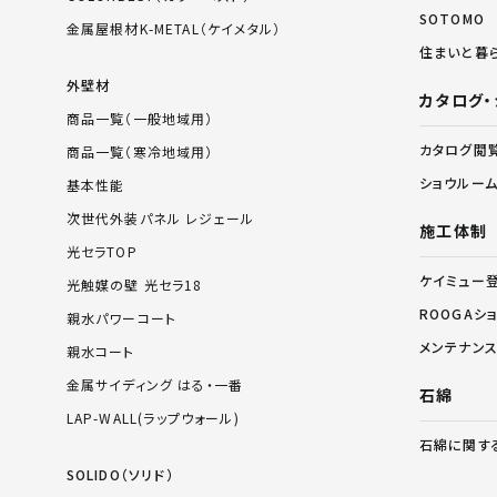
SOTOMO
金属屋根材K-METAL（ケイメタル）
住まいと暮
外壁材
カタログ・
商品一覧（一般地域用）
カタログ閲
商品一覧（寒冷地域用）
ショウルー
基本性能
次世代外装パネル レジェール
施工体制
光セラTOP
ケイミュー
光触媒の壁 光セラ18
ROOGAシ
親水パワーコート
メンテナン
親水コート
金属サイディング はる・一番
石綿
LAP-WALL(ラップウォール)
石綿に関す
SOLIDO（ソリド）