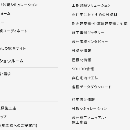
る！外観シミュレーション
工期短縮ソリューション
フォーム
非住宅におすすめの外壁材
リー
耐火建築物・中高層建築物に対応
 外観コーディネート
施工事例ギャラリー
設計者様インタビュー
らしの総合サイト
外壁材情報
屋根材情報
ショウルーム
SOLIDO情報
覧・請求
非住宅向け工法
ム
各種データダウンロード
住宅向け情報
登録施工店
外観シミュレーション
ョップ
設計施工マニュアル・
施工動画
ス(施主様へのご提案用)