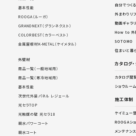
自分でつく
基本性能
外まわりリ
ROOGA（ルーガ）
動画ギャラ
GRANDNEXT（グランネクスト）
How to
COLORBEST（カラーベスト）
SOTOMO
金属屋根材K-METAL（ケイメタル）
住まいと暮
外壁材
カタログ・
商品一覧（一般地域用）
カタログ閲
商品一覧（寒冷地域用）
ショウルー
基本性能
次世代外装パネル レジェール
施工体制
光セラTOP
ケイミュー
光触媒の壁 光セラ18
ROOGAシ
親水パワーコート
メンテナン
親水コート