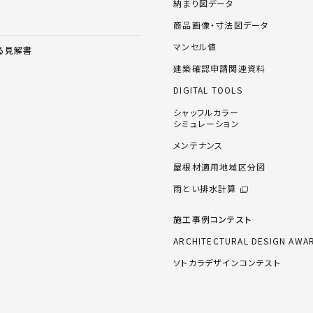
納まり図データ
商品画像・寸法図データ
マンセル値
る見解書
建築確認申請関連資料
DIGITAL TOOLS
シャッフルカラー
シミュレーション
メンテナンス
屋根材適用地域区分図
雨とい排水計算
施工事例コンテスト
ARCHITECTURAL DESIGN AWA
ソトカラデザインコンテスト