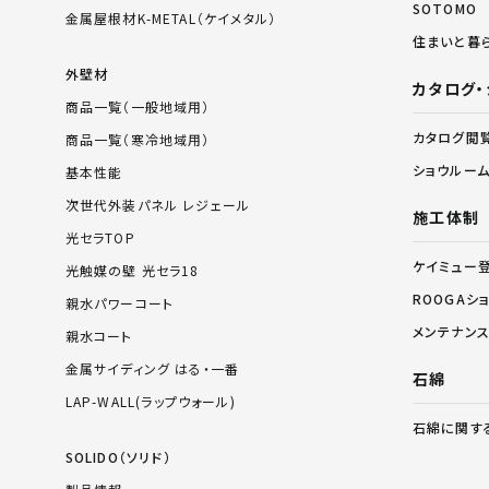
SOTOMO
金属屋根材K-METAL（ケイメタル）
住まいと暮
外壁材
カタログ・
商品一覧（一般地域用）
カタログ閲
商品一覧（寒冷地域用）
ショウルー
基本性能
次世代外装パネル レジェール
施工体制
光セラTOP
ケイミュー
光触媒の壁 光セラ18
ROOGAシ
親水パワーコート
メンテナン
親水コート
金属サイディング はる・一番
石綿
LAP-WALL(ラップウォール)
石綿に関す
SOLIDO（ソリド）