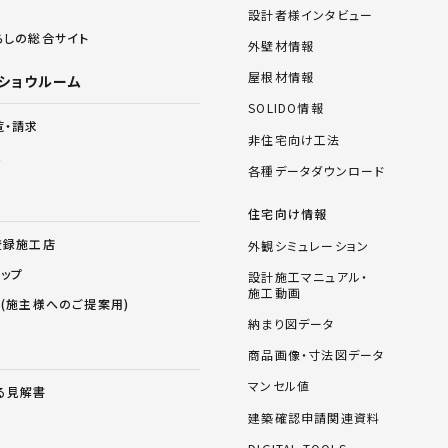
設計者様インタビュー
らしの総合サイト
外壁材情報
屋根材情報
ショウルーム
SOLIDO情報
覧・請求
非住宅向け工法
ム
各種データダウンロード
住宅向け情報
登録施工店
外観シミュレーション
ョップ
設計施工マニュアル・
施工動画
ス(施主様へのご提案用)
納まり図データ
商品画像・寸法図データ
マンセル値
る見解書
建築確認申請関連資料