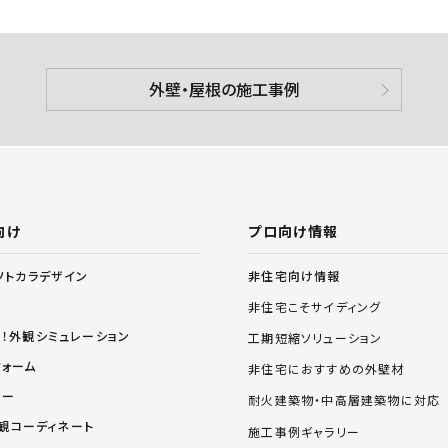
外壁・屋根の施工事例
向け
プロ向け情報
非住宅向け情報
ソトカラデザイン
非住宅こそサイディング
る！外観シミュレーション
工期短縮ソリューション
フォーム
非住宅におすすめの外壁材
リー
耐火建築物・中高層建築物に対応
 外観コーディネート
施工事例ギャラリー