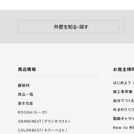
外壁を知る・探す
商品情報
お施主様
はじめよう 
屋根材
施工事例集
商品一覧
自分でつく
基本性能
外まわりリ
ROOGA（ルーガ）
動画ギャラ
GRANDNEXT（グランネクスト）
How to
COLORBEST（カラーベスト）