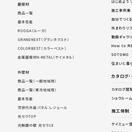
はじめよう 
屋根材
施工事例集
商品一覧
自分でつく
基本性能
外まわりリ
ROOGA（ルーガ）
動画ギャラ
GRANDNEXT（グランネクスト）
How to
COLORBEST（カラーベスト）
SOTOMO
金属屋根材K-METAL（ケイメタル）
住まいと暮
外壁材
カタログ・
商品一覧（一般地域用）
カタログ閲
商品一覧（寒冷地域用）
ショウルー
基本性能
次世代外装パネル レジェール
施工体制
光セラTOP
ケイミュー
光触媒の壁 光セラ18