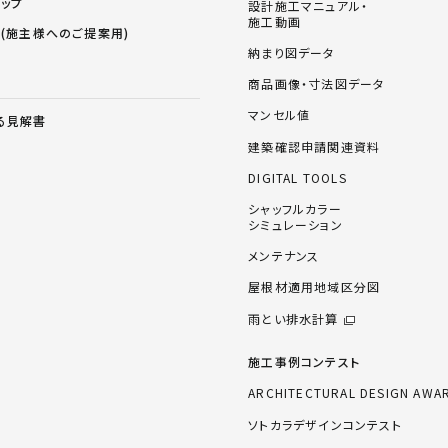
ョップ
設計施工マニュアル・
施工動画
ス(施主様へのご提案用)
納まり図データ
商品画像・寸法図データ
マンセル値
る見解書
建築確認申請関連資料
DIGITAL TOOLS
シャッフルカラー
シミュレーション
メンテナンス
屋根材適用地域区分図
雨とい排水計算
施工事例コンテスト
ARCHITECTURAL DESIGN AWA
ソトカラデザインコンテスト