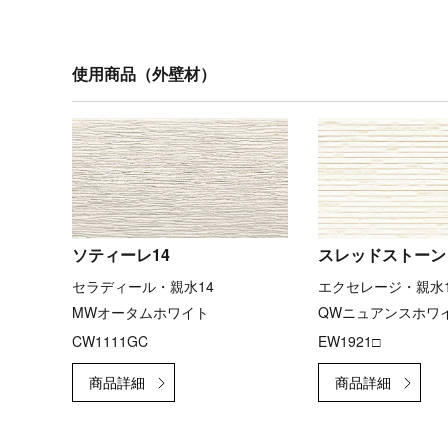
使用商品（外壁材）
ソティーレ14
スレッドストーン
セラディール・親水14
エクセレージ・親水1
MWオータムホワイト
QWニュアンスホワ
CW1111GC
EW1921□