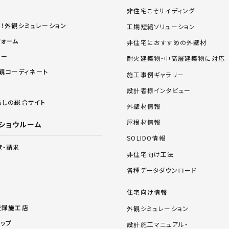
非住宅こそサイディング
る！外観シミュレーション
工期短縮ソリューション
フォーム
非住宅におすすめの外壁材
リー
耐火建築物・中高層建築物に対応
 外観コーディネート
施工事例ギャラリー
設計者様インタビュー
らしの総合サイト
外壁材情報
屋根材情報
ショウルーム
SOLIDO情報
覧・請求
非住宅向け工法
ム
各種データダウンロード
住宅向け情報
登録施工店
外観シミュレーション
ョップ
設計施工マニュアル・