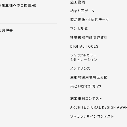
施工動画
ス(施主様へのご提案用)
納まり図データ
商品画像・寸法図データ
マンセル値
る見解書
建築確認申請関連資料
DIGITAL TOOLS
シャッフルカラー
シミュレーション
メンテナンス
屋根材適用地域区分図
雨とい排水計算
施工事例コンテスト
ARCHITECTURAL DESIGN AWA
ソトカラデザインコンテスト