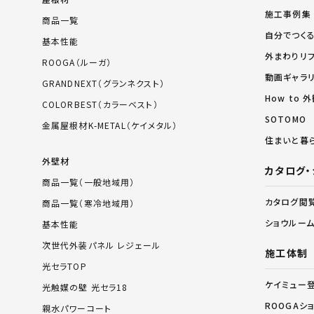
施工事例集
商品一覧
自分でつく
基本性能
外まわりリ
ROOGA（ルーガ）
動画ギャラ
GRANDNEXT（グランネクスト）
How to
COLORBEST（カラーベスト）
SOTOMO
金属屋根材K-METAL（ケイメタル）
住まいと暮
外壁材
カタログ・
商品一覧（一般地域用）
カタログ閲
商品一覧（寒冷地域用）
ショウルー
基本性能
次世代外装パネル レジェール
施工体制
光セラTOP
ケイミュー
光触媒の壁 光セラ18
ROOGAシ
親水パワーコート