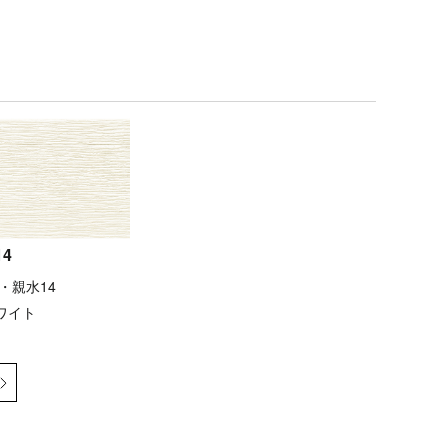
4
・親水14
ワイト