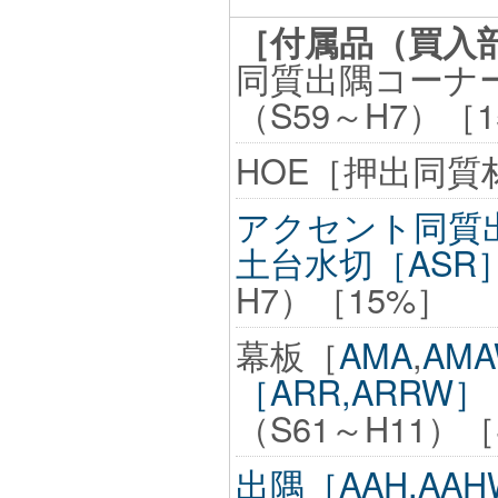
［付属品（買入
同質出隅コーナー［
（S59～H7）［
HOE［押出同質材
アクセント同質出
土台水切［ASR
H7）［15%］
幕板［
AMA
,
AM
［ARR,ARRW］
（S61～H11）［
出隅［AAH,AA