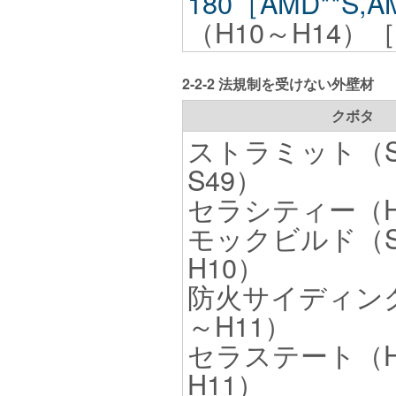
180［AMD**S,A
（H10～H14）
2-2-2 法規制を受けない外壁材
クボタ
ストラミット（S
S49）
セラシティー（H4
モックビルド（S
H10）
防火サイディング
～H11）
セラステート（H
H11）