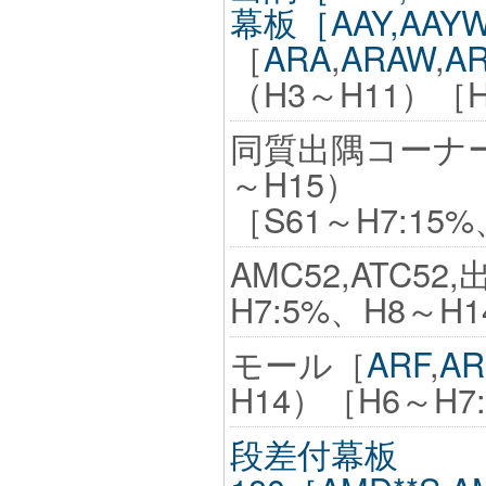
幕板［AAY,AAY
［
ARA
,
ARAW
,
A
（H3～H11）［H
同質出隅コーナー［
～H15）
［S61～H7:15%
AMC52,ATC5
H7:5%、H8～H1
モール［
ARF
,
AR
H14）［H6～H7
段差付幕板