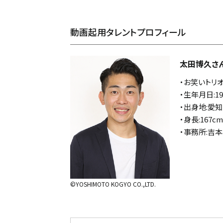
動画起用タレントプロフィール
太田博久さ
・お笑いトリ
・生年月日:19
・出身地:愛
・身長:167cm
・事務所:吉本
©YOSHIMOTO KOGYO CO.,LTD.