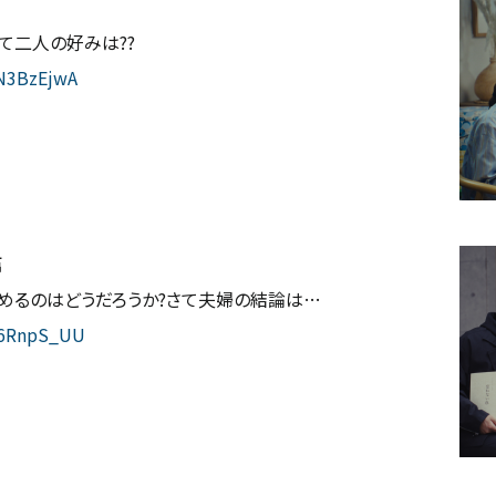
て二人の好みは??
N3BzEjwA
篇
めるのはどうだろうか?さて夫婦の結論は…
96RnpS_UU