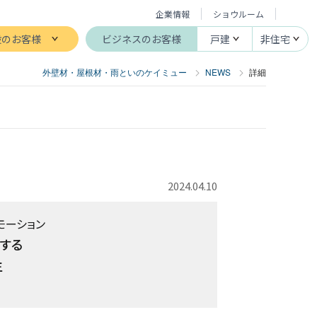
企業情報
ショウルーム
般のお客様
ビジネスのお客様
戸建
非住宅
外壁材・屋根材・雨といのケイミュー
NEWS
詳細
2024.04.10
モーション
する
生