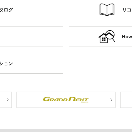
タログ
リコ
Ho
ション