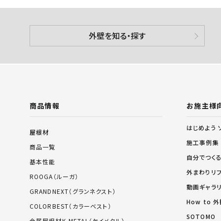
外壁を知る・探す
商品情報
お施主様
はじめよう 
屋根材
施工事例集
商品一覧
自分でつく
基本性能
外まわりリ
ROOGA（ルーガ）
動画ギャラ
GRANDNEXT（グランネクスト）
How to
COLORBEST（カラーベスト）
SOTOMO
金属屋根材K-METAL（ケイメタル）