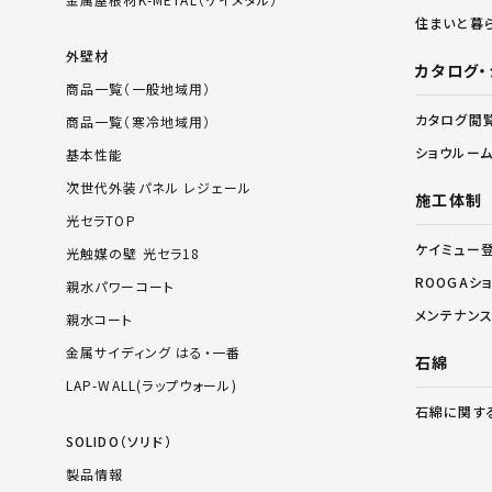
住まいと暮
外壁材
カタログ・
商品一覧（一般地域用）
カタログ閲
商品一覧（寒冷地域用）
ショウルー
基本性能
次世代外装パネル レジェール
施工体制
光セラTOP
ケイミュー
光触媒の壁 光セラ18
ROOGAシ
親水パワーコート
メンテナン
親水コート
金属サイディング はる・一番
石綿
LAP-WALL(ラップウォール)
石綿に関す
SOLIDO（ソリド）
製品情報