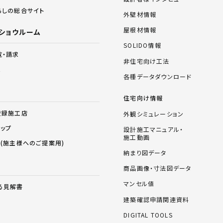
らしの総合サイト
外壁材情報
屋根材情報
ショウルーム
SOLIDO情報
覧・請求
非住宅向け工法
ム
各種データダウンロード
住宅向け情報
登録施工店
外観シミュレーション
ョップ
設計施工マニュアル・
施工動画
ス(施主様へのご提案用)
納まり図データ
商品画像・寸法図データ
マンセル値
る見解書
建築確認申請関連資料
DIGITAL TOOLS