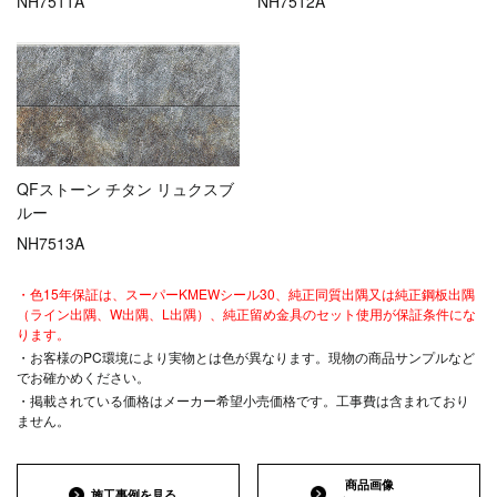
NH7511A
NH7512A
QFストーン チタン リュクスブ
ルー
NH7513A
・色15年保証は、スーパーKMEWシール30、純正同質出隅又は純正鋼板出隅
（ライン出隅、W出隅、L出隅）、純正留め金具のセット使用が保証条件にな
ります。
・お客様のPC環境により実物とは色が異なります。現物の商品サンプルなど
でお確かめください。
・掲載されている価格はメーカー希望小売価格です。工事費は含まれており
ません。
商品画像
施工事例を見る