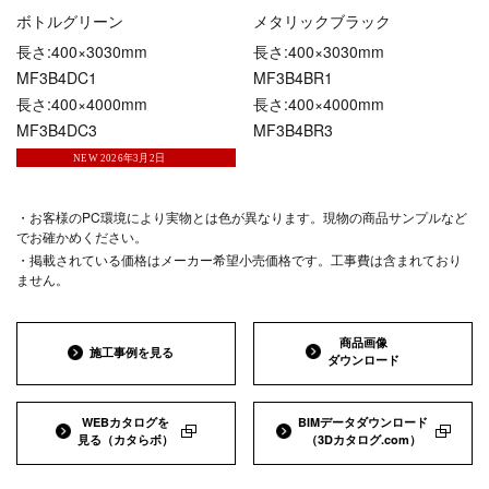
ボトルグリーン
メタリックブラック
長さ:400×3030mm
長さ:400×3030mm
MF3B4DC1
MF3B4BR1
長さ:400×4000mm
長さ:400×4000mm
MF3B4DC3
MF3B4BR3
・お客様のPC環境により実物とは色が異なります。現物の商品サンプルなど
でお確かめください。
・掲載されている価格はメーカー希望小売価格です。工事費は含まれており
ません。
商品画像
施工事例を見る
ダウンロード
WEBカタログを
BIMデータダウンロード
見る
（カタらボ）
（3Dカタログ.com）