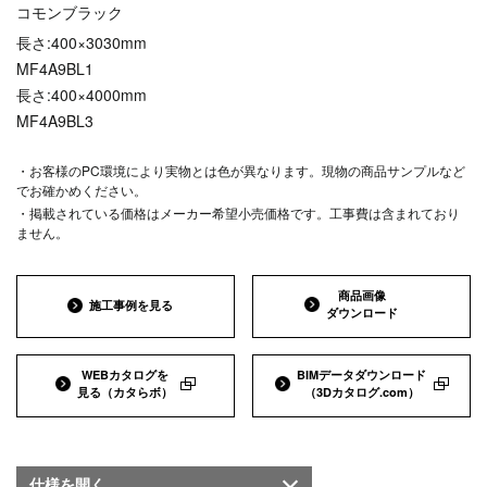
コモンブラック
長さ:400×3030mm
MF4A9BL1
長さ:400×4000mm
MF4A9BL3
・お客様のPC環境により実物とは色が異なります。現物の商品サンプルなど
でお確かめください。
・掲載されている価格はメーカー希望小売価格です。工事費は含まれており
ません。
商品画像
施工事例を見る
ダウンロード
WEBカタログを
BIMデータダウンロード
見る
（カタらボ）
（3Dカタログ.com）
仕様を
開く