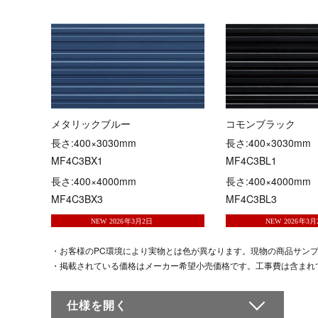
メタリックブルー
コモンブラック
長さ:400×3030mm
長さ:400×3030mm
MF4C3BX1
MF4C3BL1
長さ:400×4000mm
長さ:400×4000mm
MF4C3BX3
MF4C3BL3
・お客様のPC環境により実物とは色が異なります。現物の商品サン
・掲載されている価格はメーカー希望小売価格です。工事費は含まれ
仕様を
開く