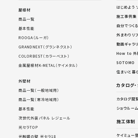
はじめよう 
屋根材
施工事例集
商品一覧
自分でつく
基本性能
外まわりリ
ROOGA（ルーガ）
動画ギャラ
GRANDNEXT（グランネクスト）
How to
COLORBEST（カラーベスト）
SOTOMO
金属屋根材K-METAL（ケイメタル）
住まいと暮
外壁材
カタログ・
商品一覧（一般地域用）
カタログ閲
商品一覧（寒冷地域用）
ショウルー
基本性能
次世代外装パネル レジェール
施工体制
光セラTOP
ケイミュー
光触媒の壁 光セラ18