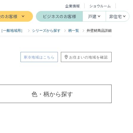
企業情報
ショウルーム
般のお客様
ビジネスのお客様
戸建
非住宅
［一般地域用］
シリーズから探す
柄一覧
外壁材商品詳細
寒冷地域はこちら
お住まいの地域を確認
色・柄
から探す