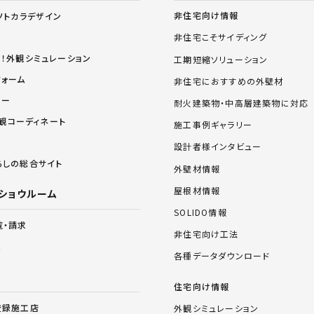
非住宅向け情報
ソトカラデザイン
非住宅こそサイディング
る！外観シミュレーション
工期短縮ソリューション
フォーム
非住宅におすすめの外壁材
リー
耐火建築物・中高層建築物に対応
 外観コーディネート
施工事例ギャラリー
設計者様インタビュー
らしの総合サイト
外壁材情報
屋根材情報
ショウルーム
SOLIDO情報
覧・請求
非住宅向け工法
ム
各種データダウンロード
住宅向け情報
登録施工店
外観シミュレーション