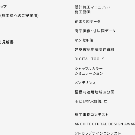
ョップ
設計施工マニュアル・
施工動画
ス(施主様へのご提案用)
納まり図データ
商品画像・寸法図データ
マンセル値
る見解書
建築確認申請関連資料
DIGITAL TOOLS
シャッフルカラー
シミュレーション
メンテナンス
屋根材適用地域区分図
雨とい排水計算
施工事例コンテスト
ARCHITECTURAL DESIGN AWA
ソトカラデザインコンテスト