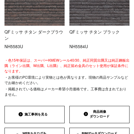
QFミッサ チタン ダークブラウ
QFミッサ チタン ブラック
ン
NH5583U
NH5584U
・色15年保証は、スーパーKMEWシール40/30、純正同質出隅又は純正鋼板出
隅（ライン出隅、W出隅、L出隅）、純正留め金具のセット使用が保証条件に
なります。
・お客様のPC環境により実物とは色が異なります。現物の商品サンプルなど
でお確かめください。
・掲載されている価格はメーカー希望小売価格です。工事費は含まれており
ません。
商品画像
施工事例を見る
ダウンロード
WEBカタログを
BIMデータダウンロード