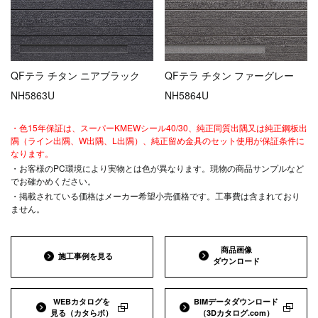
QFテラ チタン ニアブラック
QFテラ チタン ファーグレー
NH5863U
NH5864U
・色15年保証は、スーパーKMEWシール40/30、純正同質出隅又は純正鋼板出
隅（ライン出隅、W出隅、L出隅）、純正留め金具のセット使用が保証条件に
なります。
・お客様のPC環境により実物とは色が異なります。現物の商品サンプルなど
でお確かめください。
・掲載されている価格はメーカー希望小売価格です。工事費は含まれており
ません。
商品画像
施工事例を見る
ダウンロード
WEBカタログを
BIMデータダウンロード
見る
（カタらボ）
（3Dカタログ.com）