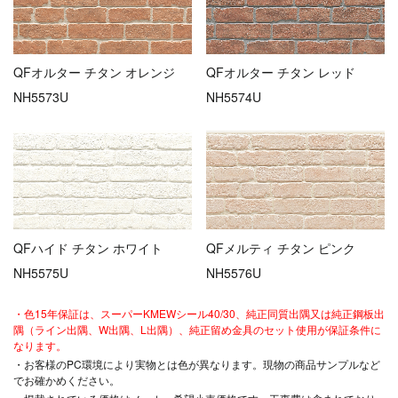
QFオルター チタン オレンジ
QFオルター チタン レッド
NH5573U
NH5574U
QFハイド チタン ホワイト
QFメルティ チタン ピンク
NH5575U
NH5576U
・色15年保証は、スーパーKMEWシール40/30、純正同質出隅又は純正鋼板出
隅（ライン出隅、W出隅、L出隅）、純正留め金具のセット使用が保証条件に
なります。
・お客様のPC環境により実物とは色が異なります。現物の商品サンプルなど
でお確かめください。