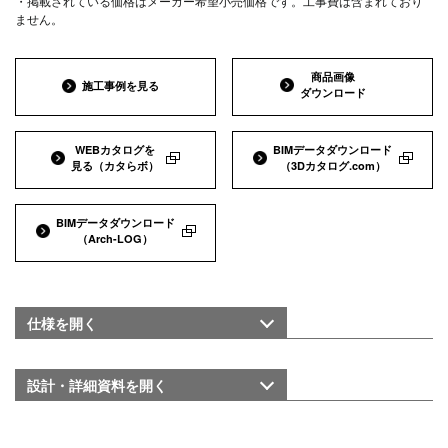
・掲載されている価格はメーカー希望小売価格です。工事費は含まれており
ません。
商品画像
施工事例を見る
ダウンロード
WEBカタログを
BIMデータダウンロード
見る
（カタらボ）
（3Dカタログ.com）
BIMデータダウンロード
（Arch-LOG）
仕様を
開く
設計・詳細資料を
開く