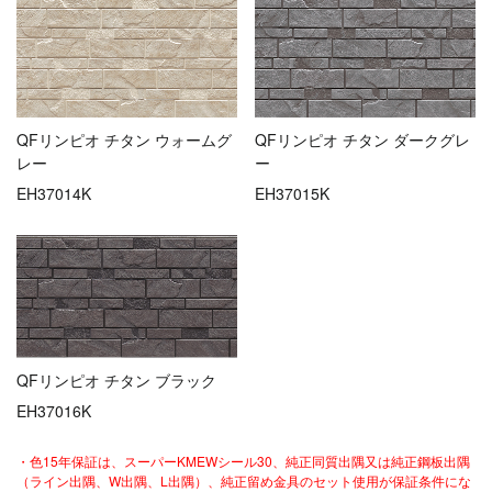
QFリンピオ チタン ウォームグ
QFリンピオ チタン ダークグレ
レー
ー
EH37014K
EH37015K
QFリンピオ チタン ブラック
EH37016K
・色15年保証は、スーパーKMEWシール30、純正同質出隅又は純正鋼板出隅
（ライン出隅、W出隅、L出隅）、純正留め金具のセット使用が保証条件にな