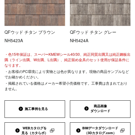
QFウッド チタン ブラウン
QFウッド チタン グレー
NH5423A
NH5424A
・色15年保証は、スーパーKMEWシール40/30、純正同質出隅又は純正鋼板出
隅（ライン出隅、W出隅、L出隅）、純正留め金具のセット使用が保証条件に
なります。
・お客様のPC環境により実物とは色が異なります。現物の商品サンプルなど
でお確かめください。
・掲載されている価格はメーカー希望小売価格です。工事費は含まれており
ません。
商品画像
施工事例を見る
ダウンロード
WEBカタログを
BIMデータダウンロード
見る
（カタらボ）
（3Dカタログ.com）