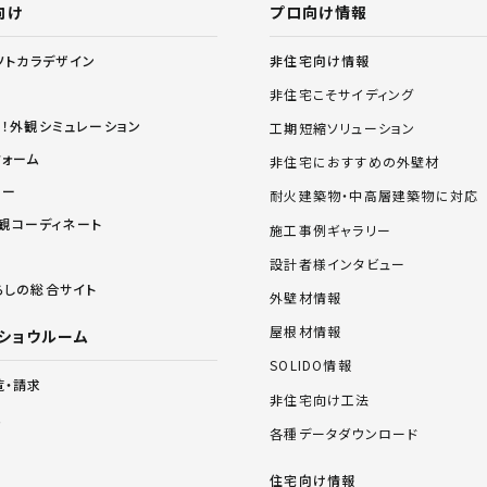
向け
プロ向け情報
非住宅向け情報
ソトカラデザイン
非住宅こそサイディング
る！外観シミュレーション
工期短縮ソリューション
フォーム
非住宅におすすめの外壁材
リー
耐火建築物・中高層建築物に対応
 外観コーディネート
施工事例ギャラリー
設計者様インタビュー
らしの総合サイト
外壁材情報
屋根材情報
ショウルーム
SOLIDO情報
覧・請求
非住宅向け工法
ム
各種データダウンロード
住宅向け情報