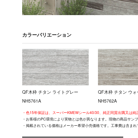
カラーバリエーション
QF木枠 チタン ライトグレー
QF木枠 チタン ウ
NH5761A
NH5762A
・色15年保証は、スーパーKMEWシール40/30、純正同質出隅又
・お客様のPC環境により実物とは色が異なります。現物の商品サン
・掲載されている価格はメーカー希望小売価格です。工事費は含まれ