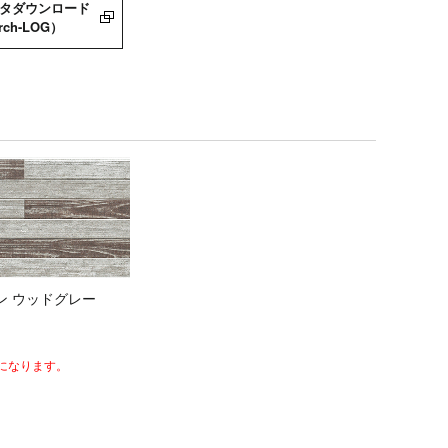
ータダウンロード
rch-LOG）
ン ウッドグレー
件になります。