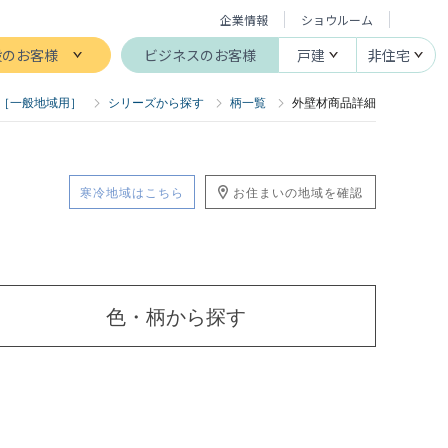
企業情報
ショウルーム
般のお客様
ビジネスのお客様
戸建
非住宅
［一般地域用］
シリーズから探す
柄一覧
外壁材商品詳細
寒冷地域はこちら
お住まいの地域を確認
色・柄
から探す