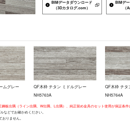
BIMデータダウンロード
BIMデ
（3Dカタログ.com）
（A
ォームグレー
QF木枠 チタン ミドルグレー
QF木枠 チタ
NH5763A
NH5764A
は純正鋼板出隅（ライン出隅、W出隅、L出隅）、純正留め金具のセット使用が保証条
プルなどでお確かめください。
ておりません。