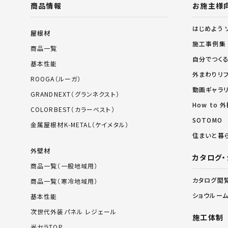
商品情報
お施主様
はじめよう 
屋根材
施工事例集
商品一覧
自分でつく
基本性能
外まわりリ
ROOGA（ルーガ）
動画ギャラ
GRANDNEXT（グランネクスト）
How to
COLORBEST（カラーベスト）
SOTOMO
金属屋根材K-METAL（ケイメタル）
住まいと暮
外壁材
カタログ・
商品一覧（一般地域用）
カタログ閲
商品一覧（寒冷地域用）
ショウルー
基本性能
次世代外装パネル レジェール
施工体制
光セラTOP