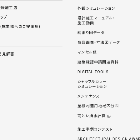
登録施工店
外観シミュレーション
ョップ
設計施工マニュアル・
施工動画
ス(施主様へのご提案用)
納まり図データ
商品画像・寸法図データ
マンセル値
る見解書
建築確認申請関連資料
DIGITAL TOOLS
シャッフルカラー
シミュレーション
メンテナンス
屋根材適用地域区分図
雨とい排水計算
施工事例コンテスト
ARCHITECTURAL DESIGN AWA