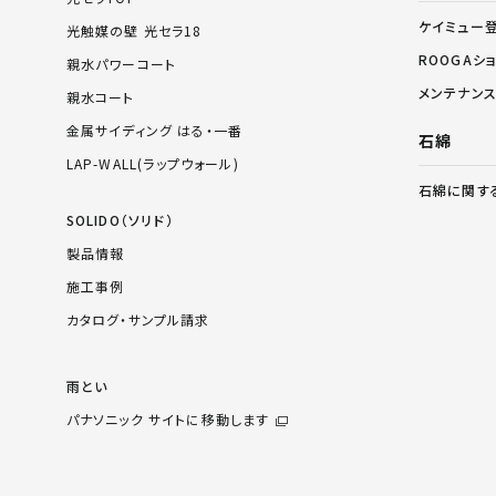
ケイミュー
光触媒の壁 光セラ18
ROOGAシ
親水パワーコート
メンテナン
親水コート
金属サイディング はる・一番
石綿
LAP-WALL(ラップウォール)
石綿に関す
SOLIDO（ソリド）
製品情報
施工事例
カタログ・サンプル請求
雨とい
パナソニック サイトに移動します