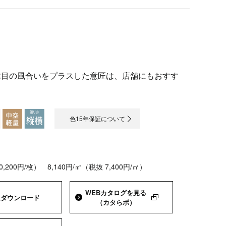
木目の風合いをプラスした意匠は、店舗にもおすす
色15年保証について
10,200円/枚）
8,140円/㎡（税抜 7,400円/㎡）
WEBカタログを
見る
像
ダウンロード
（カタらボ）