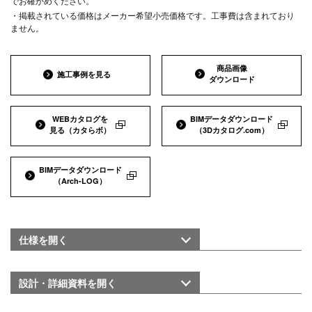
でお確かめください。
・掲載されている価格はメーカー希望小売価格です。工事費は含まれており
ません。
商品画像
施工事例を見る
ダウンロード
WEBカタログを
BIMデータダウンロード
見る
（カタらボ）
（3Dカタログ.com）
BIMデータダウンロード
（Arch-LOG）
仕様を
開く
設計・詳細資料を
開く