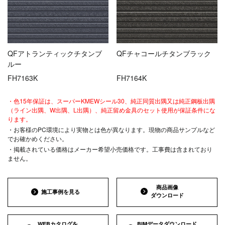
QFアトランティックチタンブ
QFチャコールチタンブラック
ルー
FH7163K
FH7164K
・色15年保証は、スーパーKMEWシール30、純正同質出隅又は純正鋼板出隅
（ライン出隅、W出隅、L出隅）、純正留め金具のセット使用が保証条件にな
ります。
・お客様のPC環境により実物とは色が異なります。現物の商品サンプルなど
でお確かめください。
・掲載されている価格はメーカー希望小売価格です。工事費は含まれており
ません。
商品画像
施工事例を見る
ダウンロード
WEBカタログを
BIMデータダウンロード