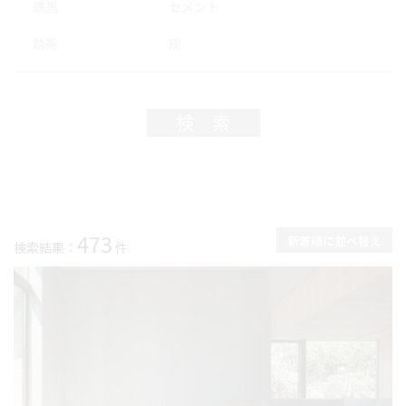
鉄黒
セメント
錆茶
灰
検索
473
検索結果：
件