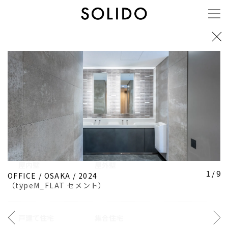
施工事例
用途
屋内壁
屋外壁
1 / 9
OFFICE
/
OSAKA
/
2024
（
typeM_FLAT
セメント
）
屋内床
戸建て住宅
集合住宅