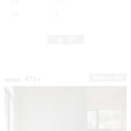
鉄黒
セメント
錆茶
灰
検索
473
検索結果：
件