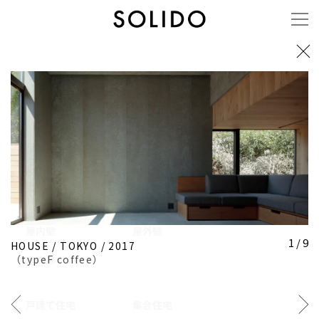
施工事例
用途
屋内壁
屋外壁
1 / 9
HOUSE
/
TOKYO
/
2017
（
typeF coffee
）
屋内床
戸建て住宅
集合住宅