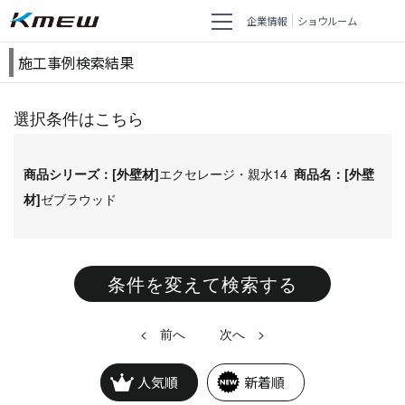
企業情報
ショウルーム
施工事例検索結果
選択条件はこちら
商品シリーズ：[外壁材]
エクセレージ・親水14
商品名：[外壁
材]
ゼブラウッド
条件を変えて検索する
<
>
人気順
新着順