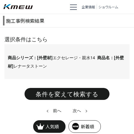
企業情報
ショウルーム
施工事例検索結果
選択条件はこちら
商品シリーズ：[外壁材]
エクセレージ・親水14
商品名：[外壁
材]
レナータストーン
条件を変えて検索する
<
>
人気順
新着順