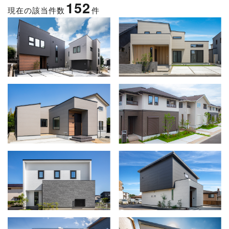
152
現在の該当件数
件