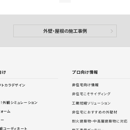
外壁・屋根の施工事例
向け
プロ向け情報
非住宅向け情報
ソトカラデザイン
非住宅こそサイディング
る！外観シミュレーション
工期短縮ソリューション
フォーム
非住宅におすすめの外壁材
リー
耐火建築物・中高層建築物に対応
 外観コーディネート
施工事例ギャラリー