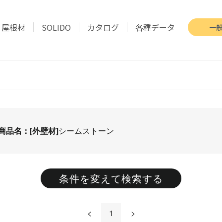
屋根材
SOLIDO
カタログ
各種データ
一
商品名：[外壁材]
シームストーン
条件を変えて検索する
<
1
>