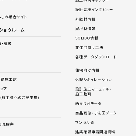
設計者様インタビュー
らしの総合サイト
外壁材情報
屋根材情報
ショウルーム
SOLIDO情報
覧・請求
非住宅向け工法
ム
各種データダウンロード
住宅向け情報
登録施工店
外観シミュレーション
ョップ
設計施工マニュアル・
施工動画
ス(施主様へのご提案用)
納まり図データ
商品画像・寸法図データ
マンセル値
る見解書
建築確認申請関連資料