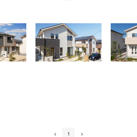
<
1
>