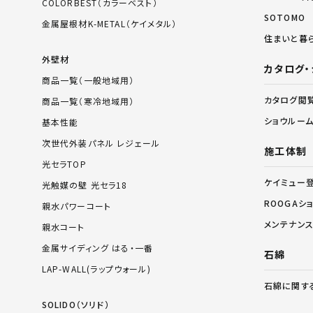
COLORBEST（カラーベスト）
SOTOMO
金属屋根材K-METAL（ケイメタル）
住まいと暮
外壁材
カタログ・
商品一覧（一般地域用）
カタログ閲
商品一覧（寒冷地域用）
ショウルー
基本性能
次世代外装パネル レジェール
施工体制
光セラTOP
ケイミュー
光触媒の壁 光セラ18
ROOGAシ
親水パワーコート
メンテナン
親水コート
金属サイディング はる・一番
石綿
LAP-WALL(ラップウォール)
石綿に関す
SOLIDO（ソリド）