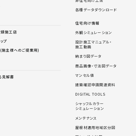
非住宅向け工法
ム
各種データダウンロード
住宅向け情報
登録施工店
外観シミュレーション
ョップ
設計施工マニュアル・
施工動画
ス(施主様へのご提案用)
納まり図データ
商品画像・寸法図データ
マンセル値
る見解書
建築確認申請関連資料
DIGITAL TOOLS
シャッフルカラー
シミュレーション
メンテナンス
屋根材適用地域区分図