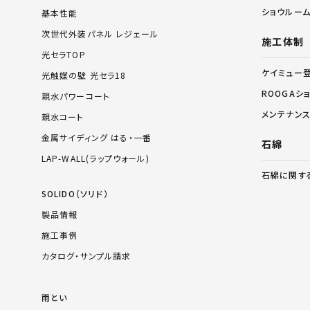
ショウルー
基本性能
次世代外装パネル レジェール
施工体制
光セラTOP
ケイミュー
光触媒の壁 光セラ18
ROOGAシ
親水パワーコート
メンテナン
親水コート
金属サイディング はる・一番
石綿
LAP-WALL(ラップウォール)
石綿に関す
SOLIDO（ソリド）
製品情報
施工事例
カタログ・サンプル請求
雨とい