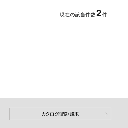
2
現在の該当件数
件
カタログ閲覧・請求