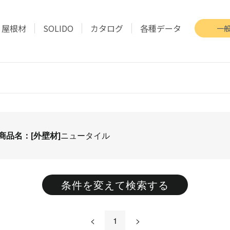
屋根材
SOLIDO
カタログ
各種データ
一
商品名：[外壁材]
ニュータイル
条件を変えて検索する
<
1
>