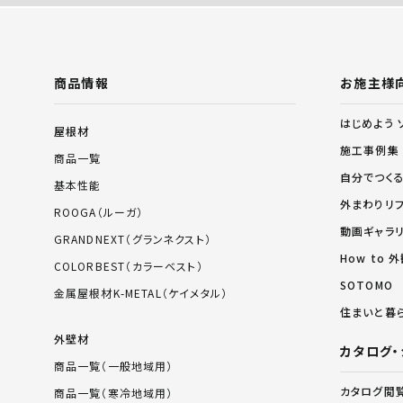
商品情報
お施主様
はじめよう 
屋根材
施工事例集
商品一覧
自分でつく
基本性能
外まわりリ
ROOGA（ルーガ）
動画ギャラ
GRANDNEXT（グランネクスト）
How to
COLORBEST（カラーベスト）
SOTOMO
金属屋根材K-METAL（ケイメタル）
住まいと暮
外壁材
カタログ・
商品一覧（一般地域用）
カタログ閲
商品一覧（寒冷地域用）