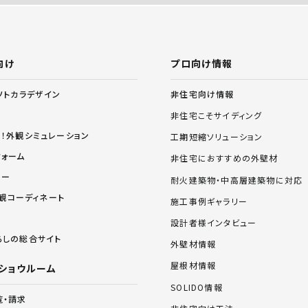
向け
プロ向け情報
非住宅向け情報
ソトカラデザイン
非住宅こそサイディング
る！外観シミュレーション
工期短縮ソリューション
フォーム
非住宅におすすめの外壁材
リー
耐火建築物・中高層建築物に対応
 外観コーディネート
施工事例ギャラリー
設計者様インタビュー
らしの総合サイト
外壁材情報
屋根材情報
ショウルーム
SOLIDO情報
覧・請求