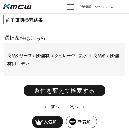
企業情報
ショウルーム
施工事例検索結果
選択条件はこちら
商品シリーズ：[外壁材]
エクセレージ・親水15
商品名：[外壁
材]
オルデン
条件を変えて検索する
<
>
人気順
新着順