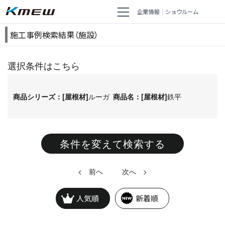
企業情報
ショウルーム
施工事例検索結果（施設）
選択条件はこちら
商品シリーズ：[屋根材]
ルーガ
商品名：[屋根材]
鉄平
条件を変えて検索する
<
>
人気順
新着順