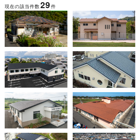
29
現在の該当件数
件