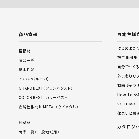
商品情報
お施主様
はじめよう 
屋根材
施工事例集
商品一覧
自分でつく
基本性能
外まわりリ
ROOGA（ルーガ）
動画ギャラ
GRANDNEXT（グランネクスト）
How to
COLORBEST（カラーベスト）
SOTOMO
金属屋根材K-METAL（ケイメタル）
住まいと暮
外壁材
カタログ・
商品一覧（一般地域用）