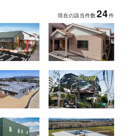
24
現在の該当件数
件