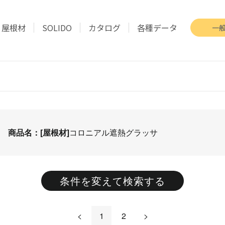
屋根材
SOLIDO
カタログ
各種データ
一
、
商品名：[屋根材]
コロニアル遮熱グラッサ
条件を変えて検索する
<
1
2
>