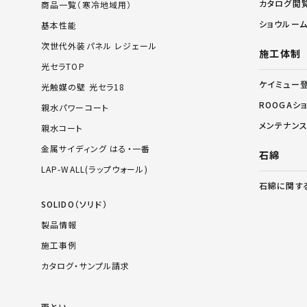
カタログ閲
商品一覧（寒冷地域用）
ショウルー
基本性能
次世代外装パネル レジェール
施工体制
光セラTOP
ケイミュー
光触媒の壁 光セラ18
ROOGAシ
親水パワーコート
メンテナン
親水コート
金属サイディング はる・一番
石綿
LAP-WALL(ラップウォール)
石綿に関す
SOLIDO（ソリド）
製品情報
施工事例
カタログ・サンプル請求
雨とい