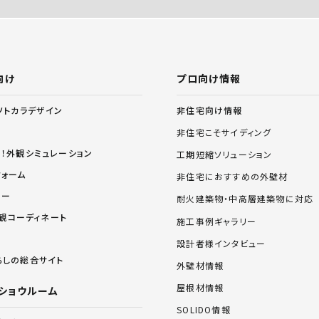
向け
プロ向け情報
非住宅向け情報
ソトカラデザイン
非住宅こそサイディング
る！外観シミュレーション
工期短縮ソリューション
フォーム
非住宅におすすめの外壁材
リー
耐火建築物・中高層建築物に対応
 外観コーディネート
施工事例ギャラリー
設計者様インタビュー
らしの総合サイト
外壁材情報
屋根材情報
ショウルーム
SOLIDO情報