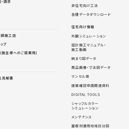
覧・請求
非住宅向け工法
ム
各種データダウンロード
住宅向け情報
登録施工店
外観シミュレーション
ョップ
設計施工マニュアル・
施工動画
ス(施主様へのご提案用)
納まり図データ
商品画像・寸法図データ
マンセル値
る見解書
建築確認申請関連資料
DIGITAL TOOLS
シャッフルカラー
シミュレーション
メンテナンス
屋根材適用地域区分図