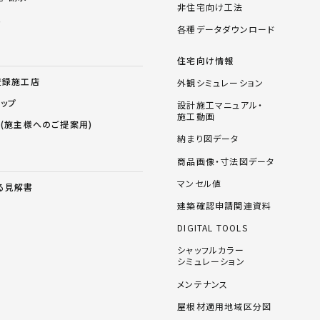
非住宅向け工法
ム
各種データダウンロード
住宅向け情報
登録施工店
外観シミュレーション
ョップ
設計施工マニュアル・
施工動画
ス(施主様へのご提案用)
納まり図データ
商品画像・寸法図データ
マンセル値
る見解書
建築確認申請関連資料
DIGITAL TOOLS
シャッフルカラー
シミュレーション
メンテナンス
屋根材適用地域区分図