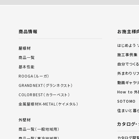
商品情報
お施主様
はじめよう 
屋根材
施工事例集
商品一覧
自分でつく
基本性能
外まわりリ
ROOGA（ルーガ）
動画ギャラ
GRANDNEXT（グランネクスト）
How to
COLORBEST（カラーベスト）
SOTOMO
金属屋根材K-METAL（ケイメタル）
住まいと暮
外壁材
カタログ・
商品一覧（一般地域用）
カタログ閲
商品一覧（寒冷地域用）