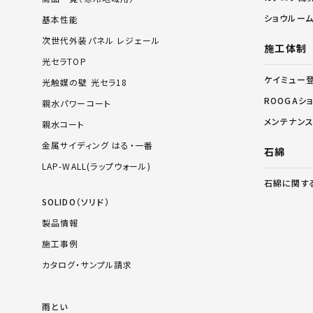
ショウルー
基本性能
次世代外装パネル レジェール
施工体制
光セラTOP
ケイミュー
光触媒の壁 光セラ18
ROOGAシ
親水パワーコート
メンテナン
親水コート
金属サイディング はる・一番
石綿
LAP-WALL(ラップウォール)
石綿に関す
SOLIDO（ソリド）
製品情報
施工事例
カタログ・サンプル請求
雨とい