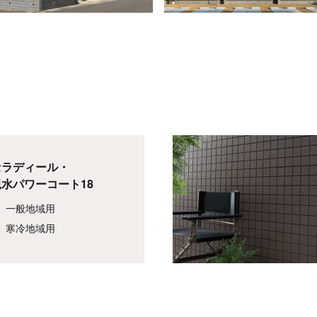
セラディール・
親水パワーコート18
一般地域用
寒冷地域用