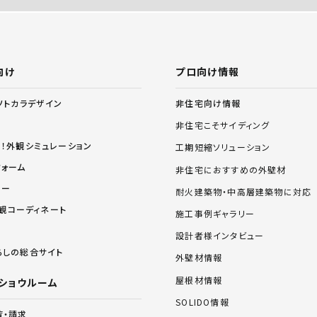
向け
プロ向け情報
非住宅向け情報
ソトカラデザイン
非住宅こそサイディング
る！外観シミュレーション
工期短縮ソリューション
フォーム
非住宅におすすめの外壁材
リー
耐火建築物・中高層建築物に対応
 外観コーディネート
施工事例ギャラリー
設計者様インタビュー
らしの総合サイト
外壁材情報
屋根材情報
ショウルーム
SOLIDO情報
覧・請求