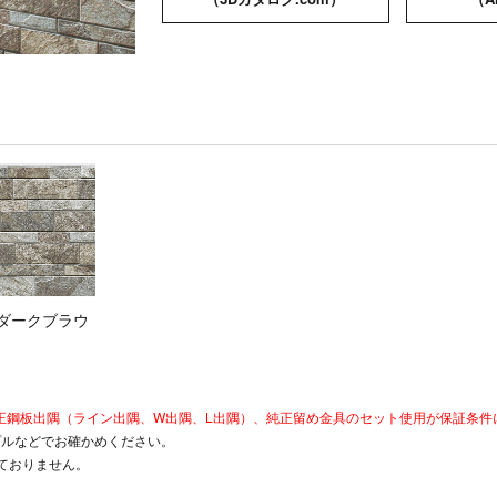
 ダークブラウ
は純正鋼板出隅（ライン出隅、W出隅、L出隅）、純正留め金具のセット使用が保証条
プルなどでお確かめください。
ておりません。