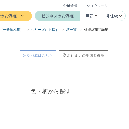
企業情報
ショウルーム
般のお客様
ビジネスのお客様
戸建
非住宅
［一般地域用］
シリーズから探す
柄一覧
外壁材商品詳細
寒冷地域はこちら
お住まいの地域を確認
色・柄
から探す