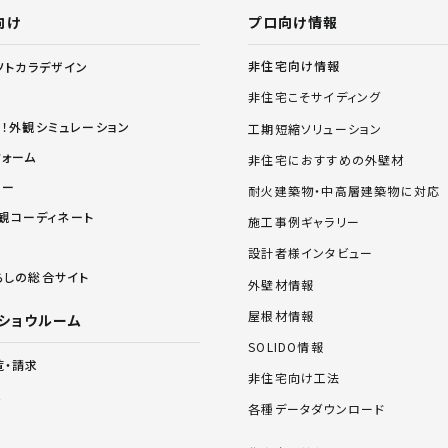
向け
プロ向け情報
非住宅向け情報
ソトカラデザイン
非住宅こそサイディング
る！外観シミュレーション
工期短縮ソリューション
フォーム
非住宅におすすめの外壁材
リー
耐火建築物・中高層建築物に対応
 外観コーディネート
施工事例ギャラリー
設計者様インタビュー
らしの総合サイト
外壁材情報
屋根材情報
ショウルーム
SOLIDO情報
覧・請求
非住宅向け工法
ム
各種データダウンロード