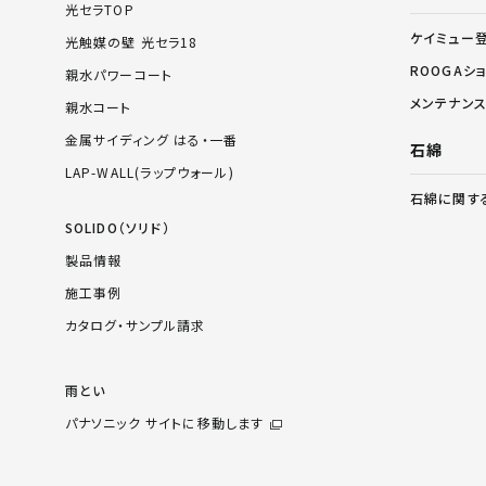
光セラTOP
ケイミュー
光触媒の壁 光セラ18
ROOGAシ
親水パワーコート
メンテナン
親水コート
金属サイディング はる・一番
石綿
LAP-WALL(ラップウォール)
石綿に関す
SOLIDO（ソリド）
製品情報
施工事例
カタログ・サンプル請求
雨とい
パナソニック サイトに移動します