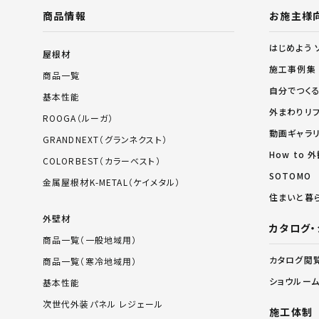
商品情報
お施主様
はじめよう 
屋根材
施工事例集
商品一覧
自分でつく
基本性能
外まわりリ
ROOGA（ルーガ）
動画ギャラ
GRANDNEXT（グランネクスト）
How to
COLORBEST（カラーベスト）
SOTOMO
金属屋根材K-METAL（ケイメタル）
住まいと暮
外壁材
カタログ・
商品一覧（一般地域用）
カタログ閲
商品一覧（寒冷地域用）
ショウルー
基本性能
次世代外装パネル レジェール
施工体制