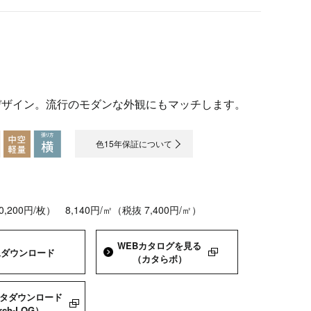
デザイン。流行のモダンな外観にもマッチします。
色15年保証について
10,200円/枚）
8,140円/㎡（税抜 7,400円/㎡）
WEBカタログを
見る
像
ダウンロード
（カタらボ）
ータダウンロード
rch-LOG）