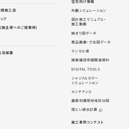
住宅向け情報
登録施工店
外観シミュレーション
ョップ
設計施工マニュアル・
施工動画
ス(施主様へのご提案用)
納まり図データ
商品画像・寸法図データ
マンセル値
る見解書
建築確認申請関連資料
DIGITAL TOOLS
シャッフルカラー
シミュレーション
メンテナンス
屋根材適用地域区分図
雨とい排水計算
施工事例コンテスト