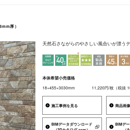
8mm厚）
天然石さながらのやさしい風合いが漂う
本体希望小売価格
18×455×3030mm
11,220円/枚（税抜 
施工事例を見る
商品画
BIMデータダウンロード
BIMデ
（3Dカタログ.com）
（A