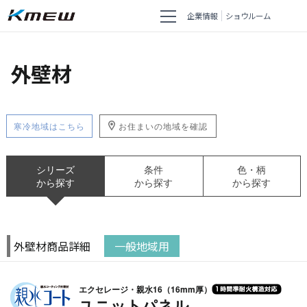
企業情報
ショウルーム
外壁材
寒冷地域はこちら
お住まいの地域を確認
シリーズ
条件
色・柄
から探す
から探す
から探す
外壁材商品詳細
一般地域用
エクセレージ・親水16（16mm厚）
ユニットパネル