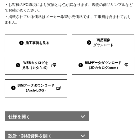
・お客様のPC環境により実物とは色が異なります。現物の商品サンプルなど
でお確かめください。
・掲載されている価格はメーカー希望小売価格です。工事費は含まれており
ません。
商品画像
施工事例を見る
ダウンロード
WEBカタログを
BIMデータダウンロード
見る
（カタらボ）
（3Dカタログ.com）
BIMデータダウンロード
（Arch-LOG）
仕様を
開く
設計・詳細資料を
開く