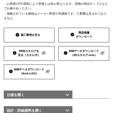
・お客様のPC環境により実物とは色が異なります。現物の商品サンプルなど
でお確かめください。
・掲載されている価格はメーカー希望小売価格です。工事費は含まれており
ません。
商品画像
施工事例を見る
ダウンロード
WEBカタログを
BIMデータダウンロード
見る
（カタらボ）
（3Dカタログ.com）
BIMデータダウンロード
（Arch-LOG）
仕様を
開く
設計・詳細資料を
開く