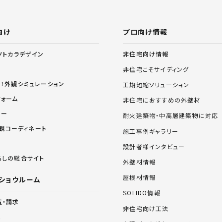
向け
プロ向け情報
非住宅向け情報
ソトカラデザイン
非住宅こそサイディング
る！外観シミュレーション
工期短縮ソリューション
フォーム
非住宅におすすめの外壁材
リー
耐火建築物・中高層建築物に対応
 外観コーディネート
施工事例ギャラリー
設計者様インタビュー
らしの総合サイト
外壁材情報
屋根材情報
ショウルーム
SOLIDO情報
覧・請求
非住宅向け工法
ム