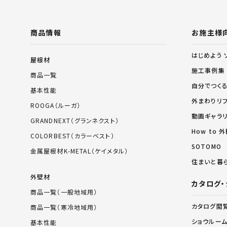
商品情報
お施主様
はじめよう 
屋根材
施工事例集
商品一覧
自分でつく
基本性能
外まわりリ
ROOGA（ルーガ）
動画ギャラ
GRANDNEXT（グランネクスト）
How to
COLORBEST（カラーベスト）
SOTOMO
金属屋根材K-METAL（ケイメタル）
住まいと暮
外壁材
カタログ・
商品一覧（一般地域用）
カタログ閲
商品一覧（寒冷地域用）
ショウルー
基本性能