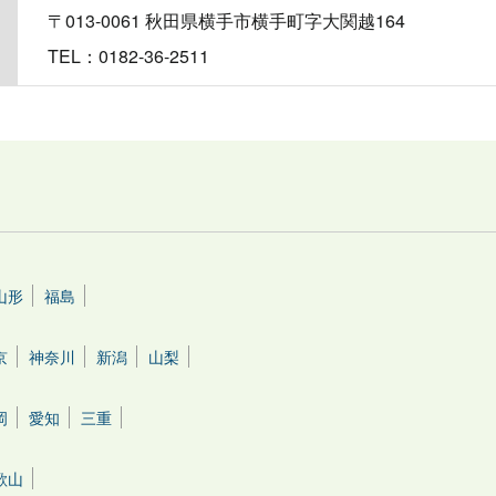
〒013-0061 秋田県横手市横手町字大関越164
TEL：0182-36-2511
山形
福島
京
神奈川
新潟
山梨
岡
愛知
三重
歌山