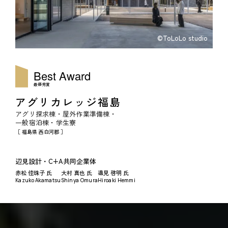
©ToLoLo studio
Best Award
最優秀賞
アグリカレッジ福島
アグリ探求棟・屋外作業準備棟・
一般宿泊棟・学生寮
［ 福島県 西白河郡 ］
辺見設計・C+A共同企業体
赤松 佳珠子 氏
大村 真也 氏
邉見 啓明 氏
Kazuko Akamatsu
Shinya Omura
Hiroaki Hemmi