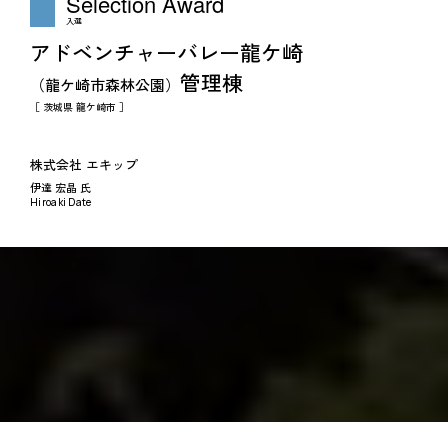
Selection
Award
入選
アドベンチャーバレー龍ケ崎
管理棟
（龍ケ崎市森林公園）
［ 茨城県 龍ケ崎市 ］
株式会社 エキップ
伊達 宏晶 氏
Hiroaki Date