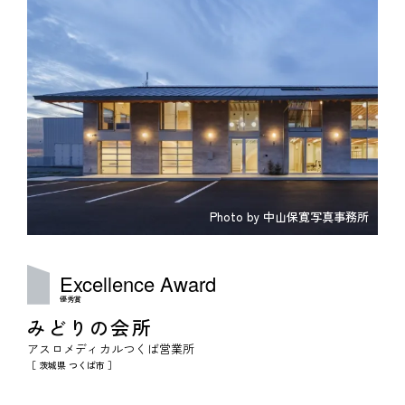
Photo by 中山保寛写真事務所
Excellence
Award
優秀賞
みどりの会所
アスロメディカルつくば営業所
［ 茨城県 つくば市 ］