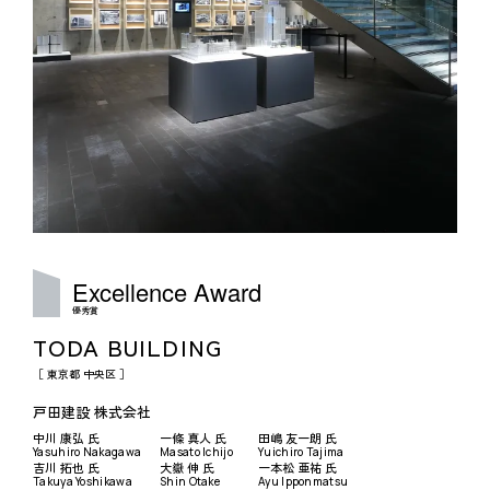
Excellence
Award
優秀賞
TODA BUILDING
［ 東京都 中央区 ］
戸田建設 株式会社
中川 康弘 氏
一條 真人 氏
田嶋 友一朗 氏
Yasuhiro Nakagawa
Masato Ichijo
Yuichiro Tajima
吉川 拓也 氏
大嶽 伸 氏
一本松 亜祐 氏
Takuya Yoshikawa
Shin Otake
Ayu Ipponmatsu