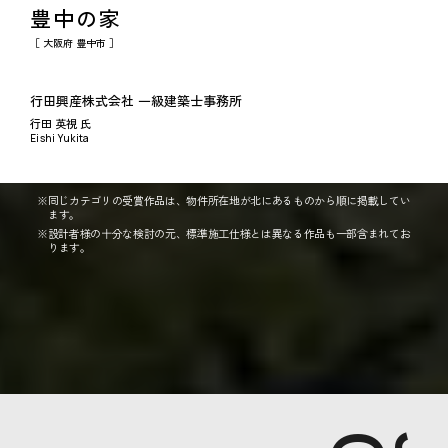
豊中の家
［ 大阪府 豊中市 ］
行田興産株式会社 一級建築士事務所
行田 英視 氏
Eishi Yukita
※同じカテゴリの受賞作品は、物件所在地が北にあるものから順に掲載してい
ます。
※設計者様の十分な検討の元、標準施工仕様とは異なる作品も一部含まれてお
ります。