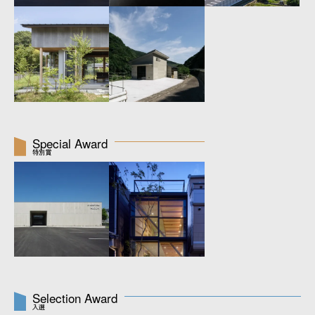
Special Award
特別賞
Selection Award
入選