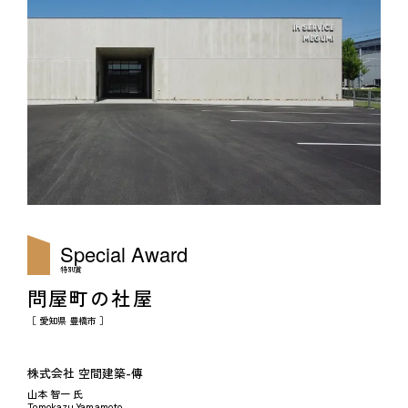
Special Award
特別賞
問屋町の社屋
［ 愛知県 豊橋市 ］
株式会社 空間建築-傳
山本 智一 氏
Tomokazu Yamamoto