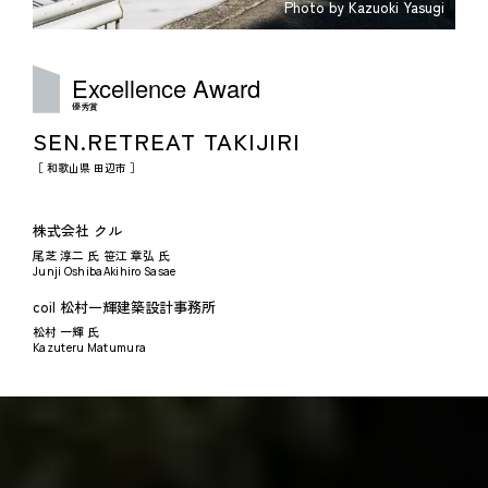
Photo by Kazuoki Yasugi
Excellence
Award
優秀賞
SEN.RETREAT TAKIJIRI
［ 和歌山県 田辺市 ］
株式会社 クル
尾芝 淳二 氏
笹江 章弘 氏
Junji Oshiba
Akihiro Sasae
coil 松村一輝建築設計事務所
松村 一輝 氏
Kazuteru Matumura