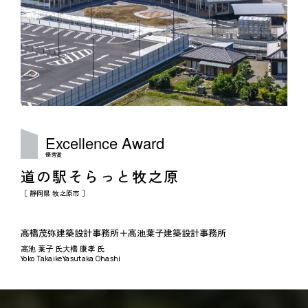
Excellence
Award
優秀賞
道の駅そらっと牧之原
［ 静岡県 牧之原市 ］
高橋茂弥建築設計事務所＋
高池葉子建築設計事務所
高池 葉子 氏
大橋 康孝 氏
Yoko Takaike
Yasutaka Ohashi