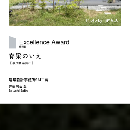
Photo by 山内紀人
Excellence
Award
優秀賞
脊梁のいえ
［ 奈良県 奈良市 ］
建築設計事務所SAI工房
斉藤 智士 氏
Satoshi Saito