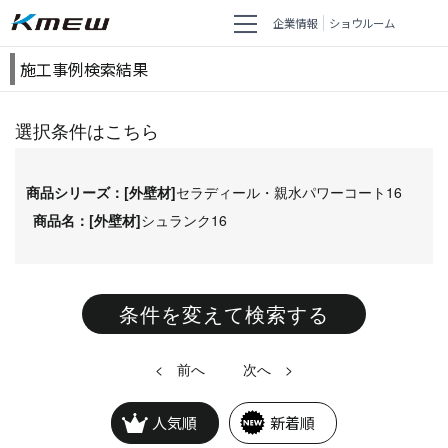
企業情報
ショウルーム
施工事例検索結果
選択条件はこちら
商品シリーズ：[外壁材]
セラディール・親水パワーコート16
商品名：[外壁材]
シュランク16
条件を変えて検索する
<
>
人気順
新着順