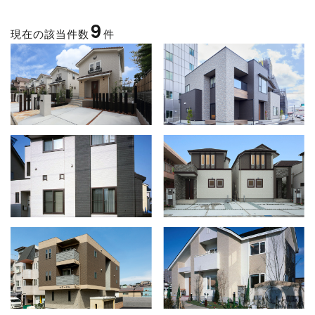
9
現在の該当件数
件