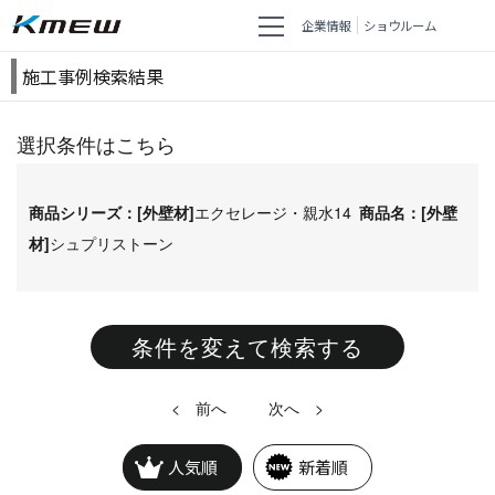
企業情報
ショウルーム
施工事例検索結果
選択条件はこちら
商品シリーズ：[外壁材]
エクセレージ・親水14
商品名：[外壁
材]
シュプリストーン
条件を変えて検索する
<
>
人気順
新着順