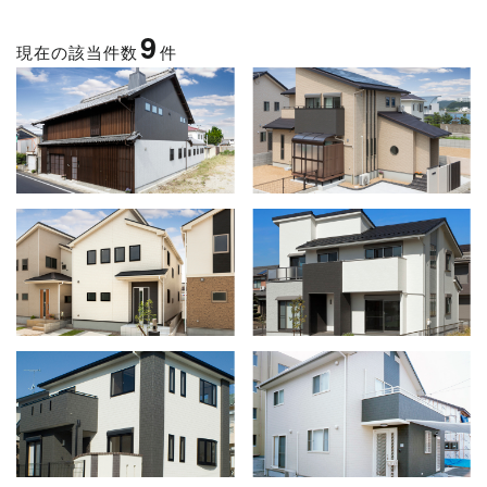
9
現在の該当件数
件