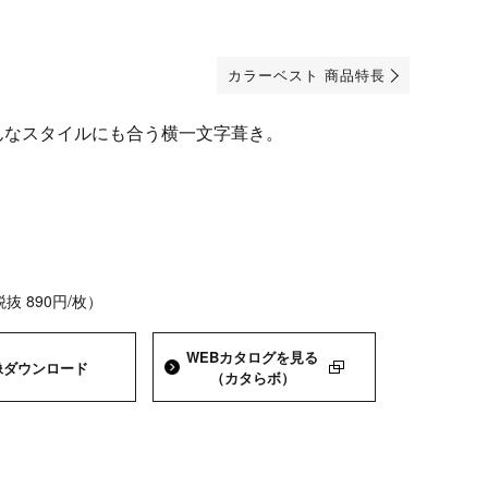
カラーベスト 商品特長
んなスタイルにも合う横一文字葺き。
税抜 890円/枚）
WEBカタログを
見る
像
ダウンロード
（カタらボ）