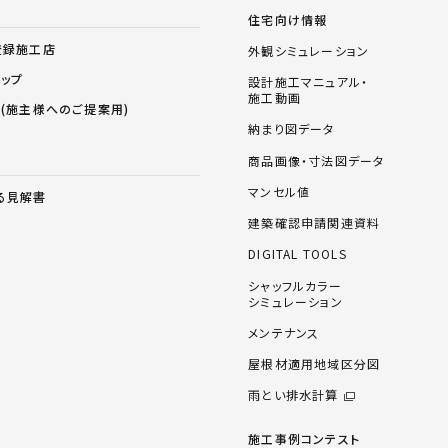
住宅向け情報
登録施工店
外観シミュレーション
ョップ
設計施工マニュアル・
施工動画
ス(施主様へのご提案用)
納まり図データ
商品画像・寸法図データ
マンセル値
る見解書
建築確認申請関連資料
DIGITAL TOOLS
シャッフルカラー
シミュレーション
メンテナンス
屋根材適用地域区分図
雨とい排水計算
施工事例コンテスト