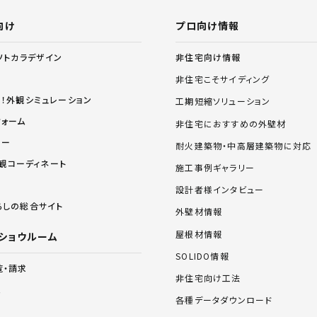
向け
プロ向け情報
非住宅向け情報
ソトカラデザイン
非住宅こそサイディング
る！外観シミュレーション
工期短縮ソリューション
フォーム
非住宅におすすめの外壁材
リー
耐火建築物・中高層建築物に対応
 外観コーディネート
施工事例ギャラリー
設計者様インタビュー
らしの総合サイト
外壁材情報
屋根材情報
ショウルーム
SOLIDO情報
覧・請求
非住宅向け工法
ム
各種データダウンロード