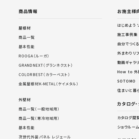
商品情報
お施主様
はじめよう 
屋根材
施工事例集
商品一覧
自分でつく
基本性能
外まわりリ
ROOGA（ルーガ）
動画ギャラ
GRANDNEXT（グランネクスト）
How to
COLORBEST（カラーベスト）
SOTOMO
金属屋根材K-METAL（ケイメタル）
住まいと暮
外壁材
カタログ・
商品一覧（一般地域用）
カタログ閲
商品一覧（寒冷地域用）
ショウルー
基本性能
次世代外装パネル レジェール