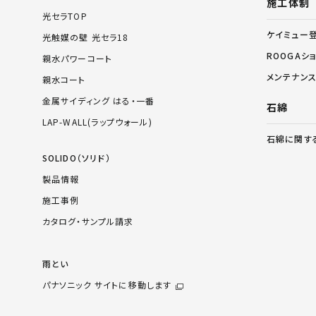
施工体制
光セラTOP
ケイミュー
光触媒の壁 光セラ18
ROOGAシ
親水パワーコート
メンテナン
親水コート
金属サイディング はる・一番
石綿
LAP-WALL(ラップウォール)
石綿に関す
SOLIDO（ソリド）
製品情報
施工事例
カタログ・サンプル請求
雨とい
パナソニック サイトに移動します