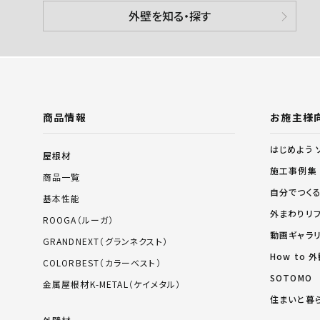
外壁を知る・探す
商品情報
お施主様
はじめよう 
屋根材
施工事例集
商品一覧
自分でつく
基本性能
外まわりリ
ROOGA（ルーガ）
動画ギャラ
GRANDNEXT（グランネクスト）
How to
COLORBEST（カラーベスト）
SOTOMO
金属屋根材K-METAL（ケイメタル）
住まいと暮