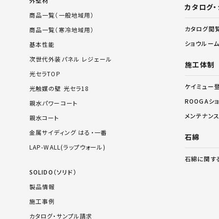
外壁材
カタログ・
商品一覧（一般地域用）
カタログ閲
商品一覧（寒冷地域用）
ショウルー
基本性能
次世代外装パネル レジェール
施工体制
光セラTOP
ケイミュー
光触媒の壁 光セラ18
ROOGAシ
親水パワーコート
メンテナン
親水コート
金属サイディング はる・一番
石綿
LAP-WALL(ラップウォール)
石綿に関す
SOLIDO（ソリド）
製品情報
施工事例
カタログ・サンプル請求