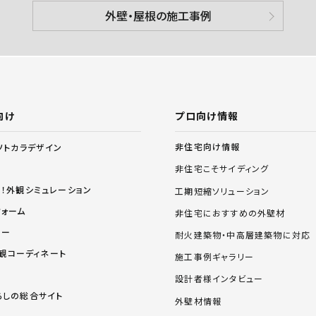
外壁・屋根の施工事例
向け
プロ向け情報
非住宅向け情報
ソトカラデザイン
非住宅こそサイディング
る！外観シミュレーション
工期短縮ソリューション
フォーム
非住宅におすすめの外壁材
リー
耐火建築物・中高層建築物に対応
 外観コーディネート
施工事例ギャラリー
設計者様インタビュー
らしの総合サイト
外壁材情報