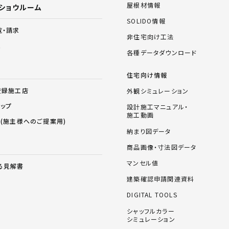
屋根材情報
ショウルーム
SOLIDO情報
覧・請求
非住宅向け工法
ム
各種データダウンロード
住宅向け情報
登録施工店
外観シミュレーション
ョップ
設計施工マニュアル・
施工動画
ス(施主様へのご提案用)
納まり図データ
商品画像・寸法図データ
マンセル値
る見解書
建築確認申請関連資料
DIGITAL TOOLS
シャッフルカラー
シミュレーション