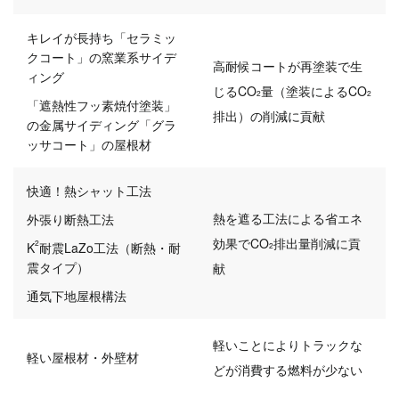
キレイが長持ち
「セラミッ
クコート」の
窯業系サイデ
高耐候コートが再塗装で生
ィング
じるCO
量（塗装によるCO
2
2
「遮熱性フッ素焼付塗装」
排出）の削減に貢献
の
金属サイディング
「グラ
ッサコート」の屋根材
快適！熱シャット工法
熱を遮る工法による省エネ
外張り断熱工法
効果で
CO
排出量削減に貢
2
K
耐震LaZo工法
（断熱・耐
2
震タイプ）
献
通気下地屋根構法
軽いことによりトラックな
軽い屋根材・外壁材
どが
消費する燃料が少ない