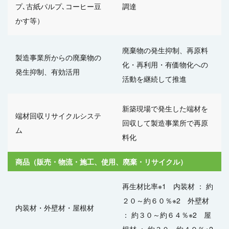
プ､古紙パルプ､コーヒー豆
調達
かす等）
廃棄物の発生抑制、再原料
製造事業所からの
廃棄物の
化・再利用・
有価物化への
発生抑制、有効活用
活動を継続して推進
新築現場で発生した端材を
端材回収リサイクルシステ
回収して製造事業所で再原
ム
料化
商品（販売・物流・施工、使用、廃棄・リサイクル）
再生材比率※1
内装材 ： 約
２０～約６０％※2
外壁材
内装材・外壁材・屋根材
： 約３０～約６４％※2
屋
根材 ： 約３０～約４９％※2