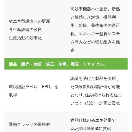
高効率機器への更新、断熱
と放熱ロス対策、排熱利
省エネ型設備への更新
用、乾燥、養生条件の適正
各生産設備の改良
化、エネルギー監視システ
生産活動の効率化
ム導入などの取り組みを推
進
商品（販売・物流・施工、使用、廃棄・リサイクル）
認証を受けた製品を使用し
環境認証ラベル「EPD」を
た気候変動影響評価が可能
取得
となり､住み続けられる住ま
いづくり設計・計画に貢献
遮熱仕様の省エネ効果で
遮熱グラッサの屋根材
CO
排出量削減に貢献
2