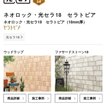
ネオロック・光セラ18 セラトピア
ネオロック・光セラ18 セラトピア（18mm厚）
光セラ18
ウッドラップ
ファサードストーン18