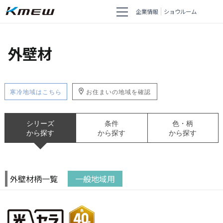
企業情報
ショウルーム
外壁材
寒冷地域はこちら
お住まいの地域を確認
シリーズ
条件
色・柄
から探す
から探す
から探す
外壁材柄一覧
一般地域用