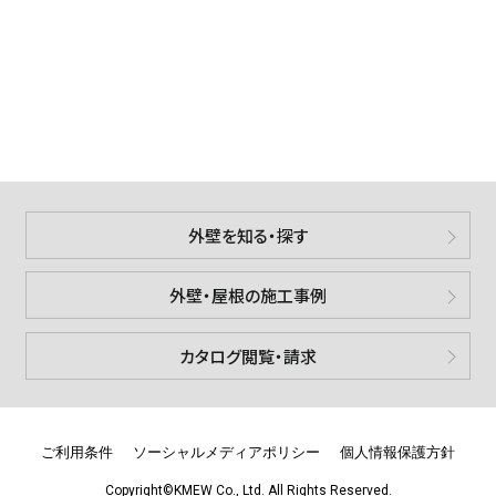
外壁を知る・探す
外壁・屋根の施工事例
カタログ閲覧・請求
ご利用条件
ソーシャルメディアポリシー
個人情報保護方針
Copyright©KMEW Co., Ltd. All Rights Reserved.