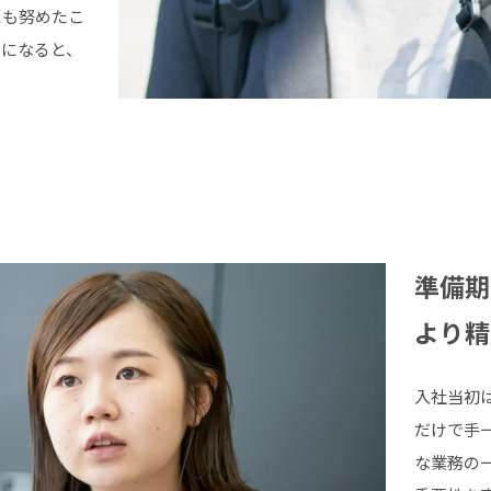
にも努めたこ
うになると、
準備期
より精
入社当初
だけで手
な業務の