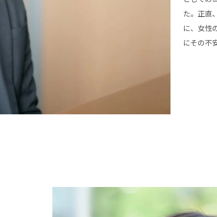
た。正直
に、女性
にその不