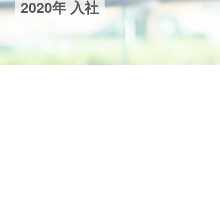
2
0
2
0
年
入
社