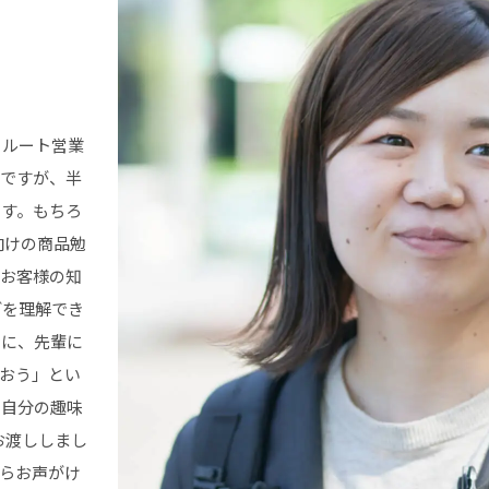
るルート営業
のですが、半
ます。もちろ
向けの商品勉
、お客様の知
どを理解でき
時に、先輩に
おう」とい
、自分の趣味
お渡ししまし
らお声がけ