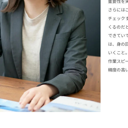
重要性を
さらには
チェック
くるのだ
できてい
は、身の
いくこと
作業スピ
精度の高