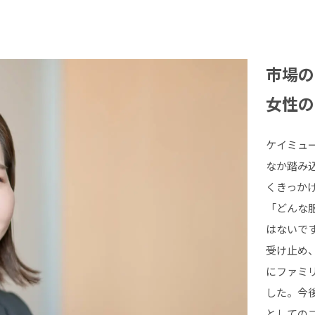
市場の
女性の
ケイミュ
なか踏み
くきっか
「どんな
はないで
受け止め
にファミ
した。今
としての