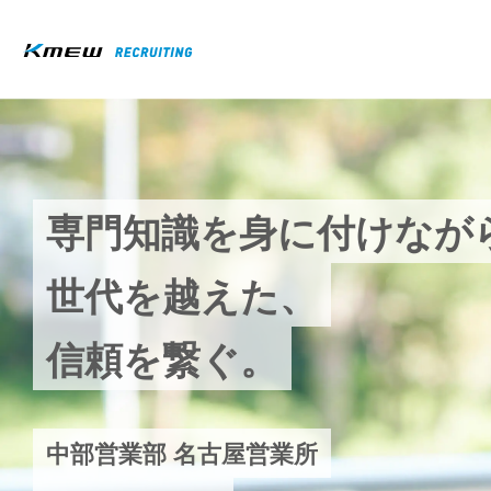
専
門
知
識
を
身
に
付
け
な
が
世
代
を
越
え
た
、
信
頼
を
繋
ぐ
。
中
部
営
業
部
名
古
屋
営
業
所